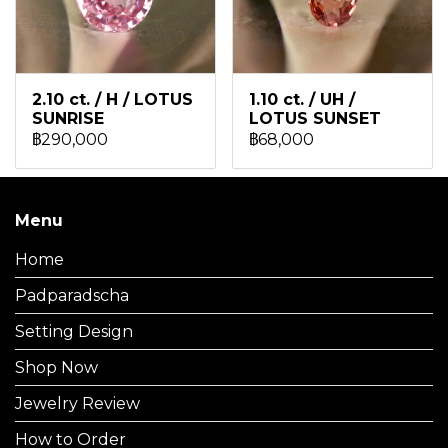
2.10 ct. / H / LOTUS
1.10 ct. / UH /
SUNRISE
LOTUS SUNSET
฿290,000
฿68,000
Menu
Home
Padparadscha
Setting Design
Shop Now
Jewelry Review
How to Order