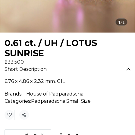
1/1
0.61 ct. / UH / LOTUS
SUNRISE
฿33,500
Short Description
6.76 x 4.86 x 2.32 mm. GIL
Brands:
House of Padparadscha
Categories:
Padparadscha
,
Small Size
Share