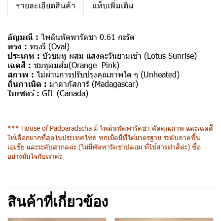
รายละเอียดสินค้า
แท็บเพิ่มเติม
อัญมณี :
ไพลินพัดพารัดชา 0.61 กะรัต
ทรง :
ทรงรี (Oval)
ประเภท :
บัวชมพู ผสม แสงตะวันยามเช้า (Lotus Sunrise)
เ
ฉดสี :
ชมพูอมส้ม(Orange Pink)
สภาพ :
ไม่ผ่านการปรับปรุงคุณภาพใด ๆ (Unheated)
ถิ่นกำเนิด :
มาดากัสการ์ (Madagascar)
ใบเซอร์ :
GIL
(Canada)
*** House of Padparadscha มี ไพลินพัดพารัดชา คัดคุณภาพ และเฉดสี
ให้เลือกมากที่สุดในประเทศไทย ทุกเม็ดมีที่ได้มาตรฐาน ระดับภาคพื้น
เอเชีย และระดับสากลค่ะ (ไม่มีพัดพารัดชาปลอม ที่ใช้สารทำสีค่ะ) ซื้อ
อย่างมั่นใจกับเราค่ะ
สินค้าที่เกี่ยวข้อง