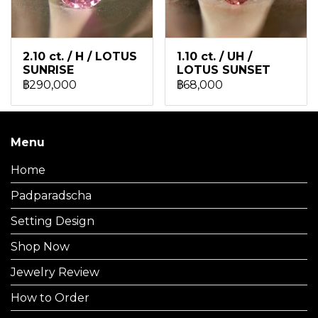
2.10 ct. / H / LOTUS
1.10 ct. / UH /
SUNRISE
LOTUS SUNSET
฿290,000
฿68,000
Menu
Home
Padparadscha
Setting Design
Shop Now
Jewelry Review
How to Order