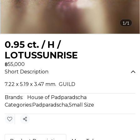
1/1
0.95 ct. / H /
LOTUSSUNRISE
฿55,000
Short Description
7.22 x 5.19 x 3.47 mm. GUILD
Brands:
House of Padparadscha
Categories:
Padparadscha
,
Small Size
Share