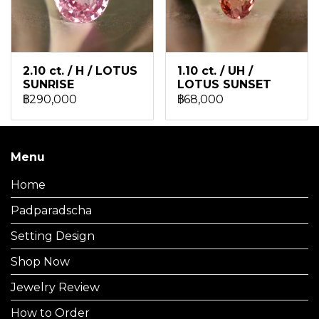
2.10 ct. / H / LOTUS
1.10 ct. / UH /
SUNRISE
LOTUS SUNSET
฿290,000
฿68,000
Menu
Home
Padparadscha
Setting Design
Shop Now
Jewelry Review
How to Order