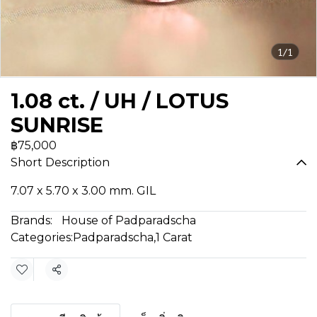
1/1
1.08 ct. / UH / LOTUS
SUNRISE
฿75,000
Short Description
7.07 x 5.70 x 3.00 mm. GIL
Brands:
House of Padparadscha
Categories:
Padparadscha
,
1 Carat
Share