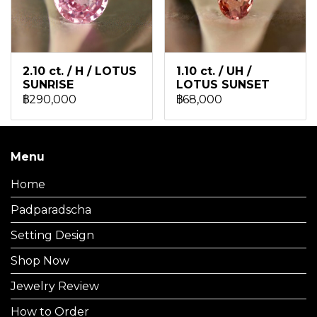
2.10 ct. / H / LOTUS
1.10 ct. / UH /
SUNRISE
LOTUS SUNSET
฿290,000
฿68,000
Menu
Home
Padparadscha
Setting Design
Shop Now
Jewelry Review
How to Order