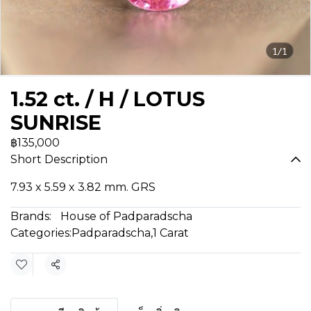
1/1
1.52 ct. / H / LOTUS
SUNRISE
฿135,000
Short Description
7.93 x 5.59 x 3.82 mm. GRS
Brands:
House of Padparadscha
Categories:
Padparadscha
,
1 Carat
Share