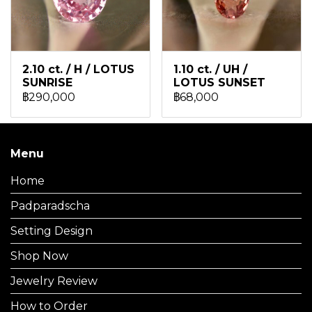
2.10 ct. / H / LOTUS
1.10 ct. / UH /
SUNRISE
LOTUS SUNSET
฿290,000
฿68,000
Menu
Home
Padparadscha
Setting Design
Shop Now
Jewelry Review
How to Order