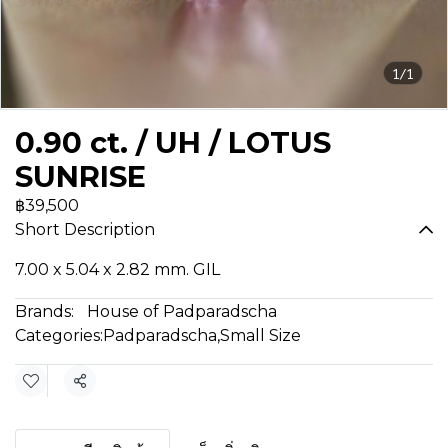
1/1
0.90 ct. / UH / LOTUS
SUNRISE
฿39,500
Short Description
7.00 x 5.04 x 2.82 mm. GIL
Brands:
House of Padparadscha
Categories:
Padparadscha
,
Small Size
Share