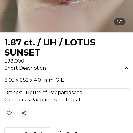
1/1
1.87 ct. / UH / LOTUS
SUNSET
฿98,000
Short Description
8.05 x 6.52 x 4.01 mm. GIL
Brands:
House of Padparadscha
Categories:
Padparadscha
,
1 Carat
Share