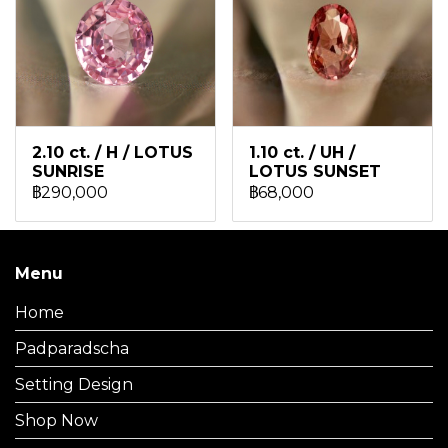
2.10 ct. / H / LOTUS
1.10 ct. / UH /
SUNRISE
LOTUS SUNSET
฿290,000
฿68,000
Menu
Home
Padparadscha
Setting Design
Shop Now