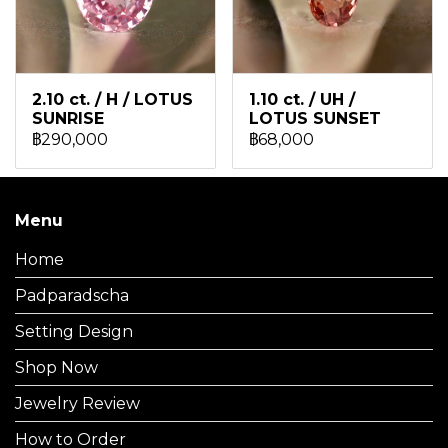
2.10 ct. / H / LOTUS
1.10 ct. / UH /
SUNRISE
LOTUS SUNSET
฿290,000
฿68,000
Menu
Home
Padparadscha
Setting Design
Shop Now
Jewelry Review
How to Order