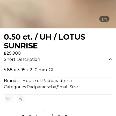
1/1
0.50 ct. / UH / LOTUS
SUNRISE
฿29,900
Short Description
5.88 x 3.95 x 2.10 mm. GIL
Brands:
House of Padparadscha
Categories:
Padparadscha
,
Small Size
Share