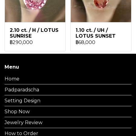
2.10 ct. / H / LOTUS
1.10 ct. / UH /
SUNRISE
LOTUS SUNSET
฿290,000
฿68,000
Menu
Home
Padparadscha
Setting Design
Shop Now
Jewelry Review
How to Order