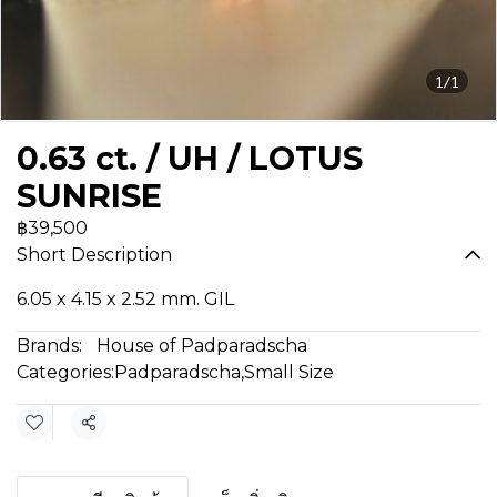
1/1
0.63 ct. / UH / LOTUS
SUNRISE
฿39,500
Short Description
6.05 x 4.15 x 2.52 mm. GIL
Brands:
House of Padparadscha
Categories:
Padparadscha
,
Small Size
Share