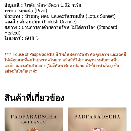
อัญมณี :
ไพลิน พัดพารัดชา 1.02 กะรัต
ทรง :
หยดน้ำ (Pear)
ประเภท :
บัวชมพู ผสม แสงตะวันยามเย็น (Lotus Sunset)
เ
ฉดสี :
ส้มอมชมพู
(Pinkish Orange)
สภาพ :
ผ่านการอบด้วยความร้อน ไม่ใส่สารใดๆ
(Standard
Heated)
ใบเซอร์ :
GUILD
*** House of Padparadscha มี ไพลินพัดพารัดชา คัดคุณภาพ และเฉดสี
ให้เลือกมากที่สุดในประเทศไทย ทุกเม็ดมีที่ได้มาตรฐาน ระดับภาคพื้น
เอเชีย และระดับสากลค่ะ (ไม่มีพัดพารัดชาปลอม ที่ใช้สารทำสีค่ะ) ซื้อ
อย่างมั่นใจกับเราค่ะ
สินค้าที่เกี่ยวข้อง