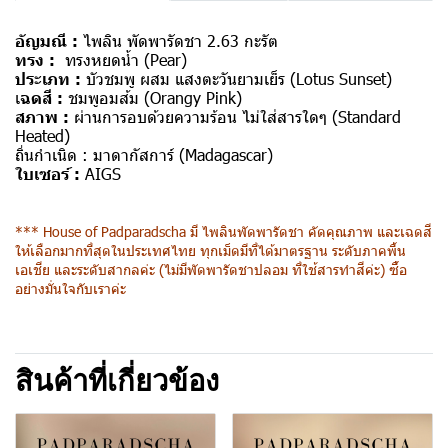
อัญมณี :
ไพลิน พัดพารัดชา 2.63 กะรัต
ทรง :
ทรงหยดน้ำ (Pear)
ประเภท :
บัวชมพู ผสม แสงตะวันยามเย็ร (Lotus Sunset)
เ
ฉดสี :
ชมพูอมส้ม (Orangy Pink)
สภาพ :
ผ่านการอบด้วยความร้อน ไม่ใส่สารใดๆ
(Standard
Heated)
ถิ่นกำเนิด :
มาดากัสการ์ (Madagascar)
ใบเซอร์ :
AIGS
*** House of Padparadscha มี ไพลินพัดพารัดชา คัดคุณภาพ และเฉดสี
ให้เลือกมากที่สุดในประเทศไทย ทุกเม็ดมีที่ได้มาตรฐาน ระดับภาคพื้น
เอเชีย และระดับสากลค่ะ (ไม่มีพัดพารัดชาปลอม ที่ใช้สารทำสีค่ะ) ซื้อ
อย่างมั่นใจกับเราค่ะ
สินค้าที่เกี่ยวข้อง