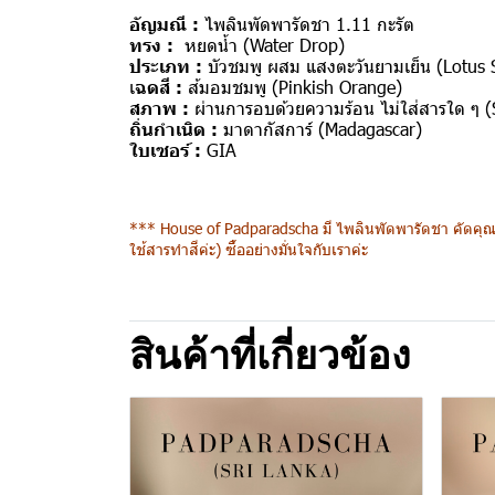
อัญมณี :
ไพลินพัดพารัดชา 1.11 กะรัต
ทรง :
หยดน้ำ (Water Drop)
ประเภท :
บัวชมพู ผสม แสงตะวันยามเย็น (Lotus 
เ
ฉดสี :
ส้มอมชมพู
(Pinkish Orange)
สภาพ :
ผ่านการอบด้วยความร้อน ไม่ใส่สารใด ๆ 
ถิ่นกำเนิด :
มาดากัสการ์ (Madagascar)
ใบเซอร์ :
GIA
*** House of Padparadscha มี ไพลินพัดพารัดชา คัดคุณภ
ใช้สารทำสีค่ะ) ซื้ออย่างมั่นใจกับเราค่ะ
สินค้าที่เกี่ยวข้อง