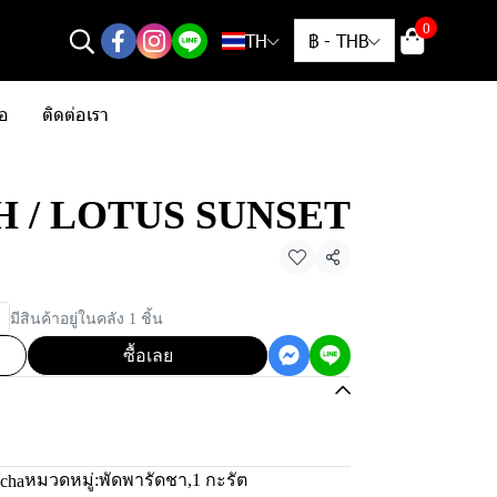
0
TH
฿
-
THB
้อ
ติดต่อเรา
/ H / LOTUS SUNSET
แชร์
มีสินค้าอยู่ในคลัง 1 ชิ้น
ซื้อเลย
หมวดหมู่:
พัดพารัดชา
,
1 กะรัต
scha