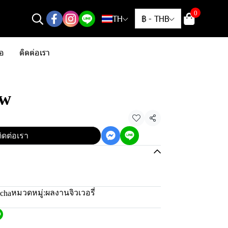
0
TH
฿
-
THB
้อ
ติดต่อเรา
ew
แชร์
ิดต่อเรา
หมวดหมู่:
ผลงานจิวเวอรี่
scha