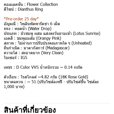
คอลเลคชั่น :
Flower Collection
ดีไซน์ :
Dianthus Ring
*Pre-order 25 day*
อัญมณี :
ไพลินพัดพารัดชา 6 เม็ด
ทรง :
หยดน้ำ (Water Drop)
ประเภท :
บัวชมพู ผสม แสงตะวันยามเช้า (Lotus Sunrise)
เฉดสี :
ชมพูอมส้ม (Orangy Pink)
สภาพ :
ไม่ผ่านการปรับปรุงคุณภาพใด ๆ (Unheated)
ถิ่นกำเนิด :
มาดากัสการ์ (Madagascar)
ความใส :
สะอาดมาก (Very Clean)
ใบเซอร์ :
IGS
เพชร :
D Color VVS น้ำหนักรวม ~ 0.14 กะรัต
ตัวเรือน :
โรสโกลด์ ~4.82 กรัม (18K Rose Gold)
ขนาดแหวน :
~ 51
(ปรับไซส์ลงฟรี - ปรับไซส์ขึ้น ไซส์ละ
1,000 บาท)
สินค้าที่เกี่ยวข้อง