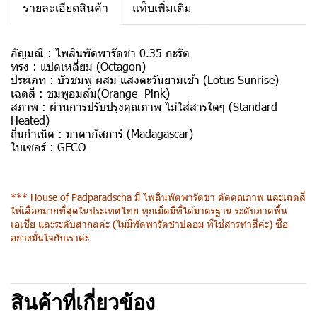
รายละเอียดสินค้า
แท็บเพิ่มเติม
อัญมณี :
ไพลินพัดพารัดชา 0.35 กะรัต
ทรง :
แปดเหลี่ยม (Octagon)
ประเภท :
บัวชมพู ผสม แสงตะวันยามเช้า (Lotus Sunrise)
เฉดสี :
ชมพูอมส้ม(Orange Pink)
สภาพ :
ผ่านการปรับปรุงคุณภาพ ไม่ใส่สารใดๆ
(Standard
Heated)
ถิ่นกำเนิด :
มาดากัสการ์ (Madagascar)
ใบเซอร์ :
GFCO
*** House of Padparadscha มี ไพลินพัดพารัดชา คัดคุณภาพ และเฉดสี
ให้เลือกมากที่สุดในประเทศไทย ทุกเม็ดมีที่ได้มาตรฐาน ระดับภาคพื้น
เอเชีย และระดับสากลค่ะ (ไม่มีพัดพารัดชาปลอม ที่ใช้สารทำสีค่ะ) ซื้อ
อย่างมั่นใจกับเราค่ะ
สินค้าที่เกี่ยวข้อง