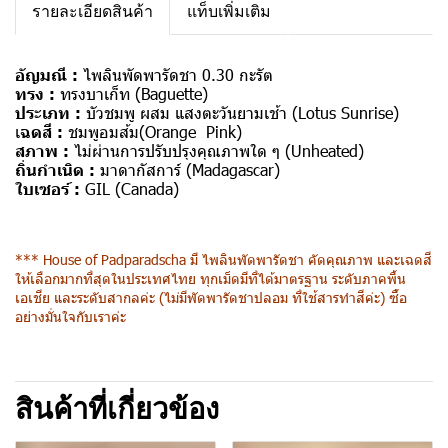
รายละเอียดสินค้า
แท็บเพิ่มเติม
อัญมณี :
ไพลินพัดพารัดชา 0.30 กะรัต
ทรง :
ทรงบาเก็ท (Baguette)
ประเภท :
บัวชมพู ผสม แสงตะวันยามเช้า (Lotus Sunrise)
เ
ฉดสี :
ชมพูอมส้ม(Orange Pink)
สภาพ :
ไม่ผ่านการปรับปรุงคุณภาพใด ๆ (Unheated)
ถิ่นกำเนิด :
มาดากัสการ์ (Madagascar)
ใบเซอร์ :
GIL (Canada)
*** House of Padparadscha มี ไพลินพัดพารัดชา คัดคุณภาพ และเฉดสี
ให้เลือกมากที่สุดในประเทศไทย ทุกเม็ดมีที่ได้มาตรฐาน ระดับภาคพื้น
เอเชีย และระดับสากลค่ะ (ไม่มีพัดพารัดชาปลอม ที่ใช้สารทำสีค่ะ) ซื้อ
อย่างมั่นใจกับเราค่ะ
สินค้าที่เกี่ยวข้อง