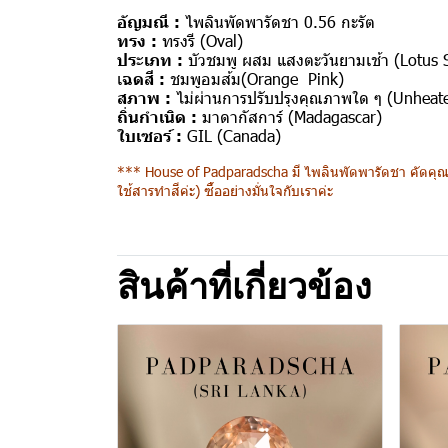
อัญมณี :
ไพลินพัดพารัดชา 0.56 กะรัต
ทรง :
ทรงรี (Oval)
ประเภท :
บัวชมพู ผสม แสงตะวันยามเช้า (Lotus 
เ
ฉดสี :
ชมพูอมส้ม(Orange Pink)
สภาพ :
ไม่ผ่านการปรับปรุงคุณภาพใด ๆ (Unheat
ถิ่นกำเนิด :
มาดากัสการ์ (Madagascar)
ใบเซอร์ :
GIL
(Canada)
*** House of Padparadscha มี ไพลินพัดพารัดชา คัดคุณภ
ใช้สารทำสีค่ะ) ซื้ออย่างมั่นใจกับเราค่ะ
สินค้าที่เกี่ยวข้อง