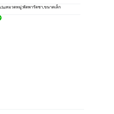
หมวดหมู่:
พัดพารัดชา
,
ขนาดเล็ก
scha