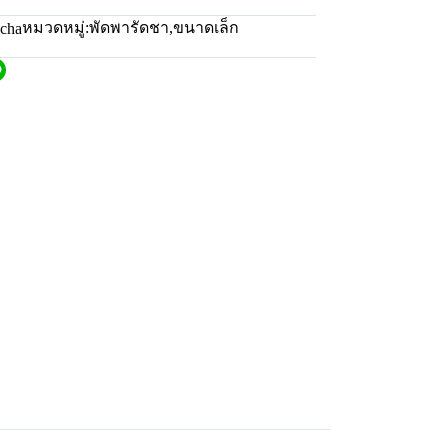
หมวดหมู่:
พัดพารัดชา
,
ขนาดเล็ก
scha