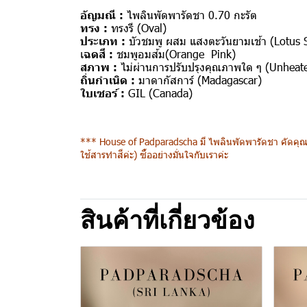
อัญมณี :
ไพลินพัดพารัดชา 0.70 กะรัต
ทรง :
ทรงรี (Oval)
ประเภท :
บัวชมพู ผสม แสงตะวันยามเช้า (Lotus 
เ
ฉดสี :
ชมพูอมส้ม(Orange Pink)
สภาพ :
ไม่ผ่านการปรับปรุงคุณภาพใด ๆ (Unheat
ถิ่นกำเนิด :
มาดากัสการ์ (Madagascar)
ใบเซอร์ :
GIL
(Canada)
*** House of Padparadscha มี ไพลินพัดพารัดชา คัดคุณภ
ใช้สารทำสีค่ะ) ซื้ออย่างมั่นใจกับเราค่ะ
สินค้าที่เกี่ยวข้อง