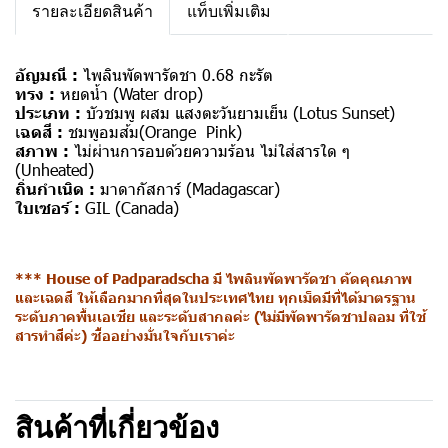
รายละเอียดสินค้า
แท็บเพิ่มเติม
อัญมณี :
ไพลินพัดพารัดชา 0.68 กะรัต
ทรง :
หยดน้ำ (Water drop)
ประเภท :
บัวชมพู ผสม แสงตะวันยามเย็น (Lotus Sunset)
เ
ฉดสี :
ชมพูอมส้ม(Orange Pink)
สภาพ :
ไม่ผ่านการอบด้วยความร้อน ไม่ใส่สารใด ๆ
(Unheated)
ถิ่นกำเนิด :
มาดากัสการ์ (Madagascar)
ใบเซอร์ :
GIL
(Canada)
*** House of Padparadscha มี ไพลินพัดพารัดชา คัดคุณภาพ
และเฉดสี ให้เลือกมากที่สุดในประเทศไทย ทุกเม็ดมีที่ได้มาตรฐาน
ระดับภาคพื้นเอเชีย และระดับสากลค่ะ (ไม่มีพัดพารัดชาปลอม ที่ใช้
สารทำสีค่ะ) ซื้ออย่างมั่นใจกับเราค่ะ
สินค้าที่เกี่ยวข้อง