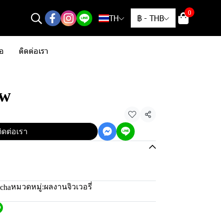
0
TH
฿
-
THB
้อ
ติดต่อเรา
ew
แชร์
ิดต่อเรา
หมวดหมู่:
ผลงานจิวเวอรี่
scha