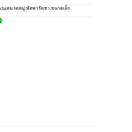
หมวดหมู่:
พัดพารัดชา
,
ขนาดเล็ก
scha