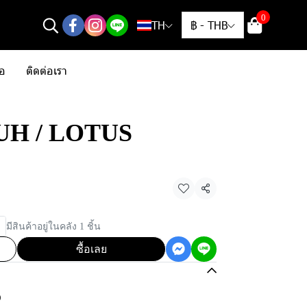
0
TH
฿
-
THB
้อ
ติดต่อเรา
/ UH / LOTUS
แชร์
มีสินค้าอยู่ในคลัง 1 ชิ้น
ซื้อเลย
O