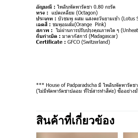
อัญมณี :
ไพลินพัดพารัดชา 0.80 กะรัต
ทรง :
เเปดเหลี่ยม (Octagon)
ประเภท :
บัวชมพู ผสม แสงตะวันยามเช้า (Lotus 
เ
ฉดสี :
ชมพูอมส้ม(Orange Pink)
สภาพ :
ไม่ผ่านการปรับปรุงคุณภาพใด ๆ (Unheat
ถิ่นกำเนิด :
มาดากัสการ์ (Madagascar)
Certificate :
GFCO (Switzerland)
*** House of Padparadscha มี ไพลินพัดพารัดชา 
(ไม่มีพัดพารัดชาปลอม ที่ใช้สารทำสีค่ะ) ซื้ออย่างมั
สินค้าที่เกี่ยวข้อง