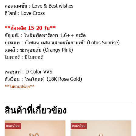
คอลเลคชั่น :
Love & Best wishes
ดีไซน์ :
Love Cross
**สั่งผลิต 15-20 วัน**
อัญมณี :
ไพลินพัดพารัดชา 1.6++ กะรัต
ประเภท :
บัวชมพู ผสม แสงตะวันยามเช้า (Lotus Sunrise)
เฉดสี :
ชมพูอมส้ม (Orangy Pink)
ใบเซอร์ :
มีใบเซอร์
เพชรแท้ :
D Color VVS
ตัวเรือน :
โรสโกลด์ (18K Rose Gold)
**ไม่รวมสร้อย**
สินค้าที่เกี่ยวข้อง
สินค้าใหม่
สินค้าใหม่